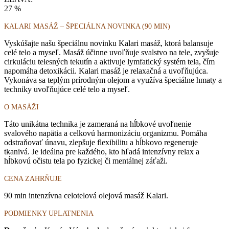
27 %
KALARI MASÁŽ – ŠPECIÁLNA NOVINKA (90 MIN)
Vyskúšajte našu špeciálnu novinku Kalari masáž, ktorá balansuje
celé telo a myseľ. Masáž účinne uvoľňuje svalstvo na tele, zvyšuje
cirkuláciu telesných tekutín a aktivuje lymfatický systém tela, čím
napomáha detoxikácii. Kalari masáž je relaxačná a uvoľňujúca.
Vykonáva sa teplým prírodným olejom a využíva špeciálne hmaty a
techniky uvoľňujúce celé telo a myseľ.
O MASÁŽI
Táto unikátna technika je zameraná na hĺbkové uvoľnenie
svalového napätia a celkovú harmonizáciu organizmu. Pomáha
odstraňovať únavu, zlepšuje flexibilitu a hĺbkovo regeneruje
tkanivá. Je ideálna pre každého, kto hľadá intenzívny relax a
hĺbkovú očistu tela po fyzickej či mentálnej záťaži.
CENA ZAHRŇUJE
90 min intenzívna celotelová olejová masáž Kalari.
PODMIENKY UPLATNENIA