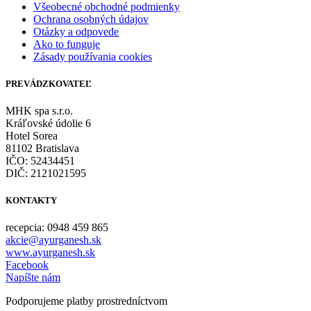
Všeobecné obchodné podmienky
Ochrana osobných údajov
Otázky a odpovede
Ako to funguje
Zásady používania cookies
PREVÁDZKOVATEĽ
MHK spa s.r.o.
Kráľovské údolie 6
Hotel Sorea
81102 Bratislava
IČO: 52434451
DIČ: 2121021595
KONTAKTY
recepcia: 0948 459 865
akcie@ayurganesh.sk
www.ayurganesh.sk
Facebook
Napíšte nám
Podporujeme platby prostredníctvom