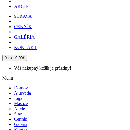
AKCIE
STRAVA
CENNÍK
GALÉRIA
KONTAKT
0 ks - 0.00€
Váš nákupný košík je prázdny!
Menu
Domov
Ajurveda
Joga
Masáže
Akcie
Strava
Cenník
Galéria
Kontakt