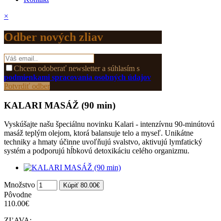
×
Odber nových zliav
Chcem odoberať newsletter a súhlasím s
podmienkami spracovania osobných údajov
Potvrdiť odber
KALARI MASÁŽ (90 min)
Vyskúšajte našu špeciálnu novinku Kalari - intenzívnu 90-minútovú
masáž teplým olejom, ktorá balansuje telo a myseľ. Unikátne
techniky a hmaty účinne uvoľňujú svalstvo, aktivujú lymfatický
systém a podporujú hĺbkovú detoxikáciu celého organizmu.
Množstvo
Kúpiť 80.00€
Pôvodne
110.00€
ZĽAVA: