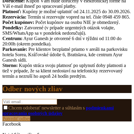
Doručenie:
Kupón Vám bude doručený v elektronickej forme na
Váš e-mail ihneď po spracovaní platby.
Platnosť:
Kupóny je možné uplatniť od 24.11.2025 do 30.09.2026.
Rezervácia:
Termín si rezervujte vopred na tel. čísle 0948 459 865.
Počet kupónov:
Počet kupónov na osobu NIE je obmedzený.
Pondelky:
Zatvorené (v prípade urgentných otázok volajte,
SMS/WhatsApp sa v pondelok nedoručujú).
Centrum:
Ayur Ganesh je otvorené 6 dní v týždni od 11:00 do
20:00h (okrem pondelka).
Parkovanie:
Pre klientov bezplatné priamo v areáli na parkovisku
hotela Sorea, Kráľovské údolie 6, Bratislava, kde centrum Ayur
Ganesh sídli.
Storno:
Kupón stráca svoju platnosť po uplynutí doby platnosti a
tiež v prípade, že sa klient nedostaví na telefonicky rezervovaný
termín a nezruší ho aspoň 24 hodín predtým.
Odber nových zliav
Chcem odoberať newsletter a súhlasím s
podmienkami
spracovania osobných údajov
Potvrdiť odber
Facebook