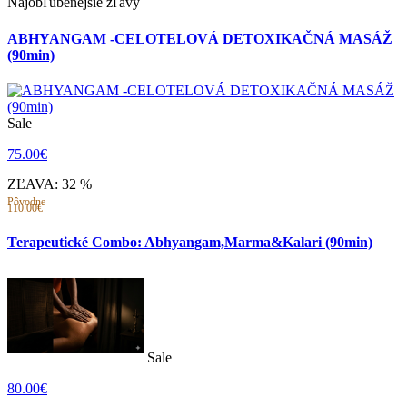
Najobľúbenejšie zľavy
ABHYANGAM -CELOTELOVÁ DETOXIKAČNÁ MASÁŽ
(90min)
Sale
75.00€
ZĽAVA: 32 %
Pôvodne
110.00€
Terapeutické Combo: Abhyangam,Marma&Kalari (90min)
Sale
80.00€