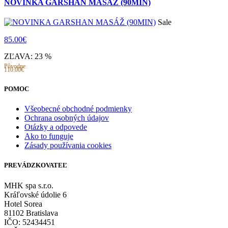
NOVINKA GARSHAN MASÁŽ (90MIN)
Sale
85.00€
ZĽAVA: 23 %
Pôvodne
110.00€
POMOC
Všeobecné obchodné podmienky
Ochrana osobných údajov
Otázky a odpovede
Ako to funguje
Zásady používania cookies
PREVÁDZKOVATEĽ
MHK spa s.r.o.
Kráľovské údolie 6
Hotel Sorea
81102 Bratislava
IČO: 52434451