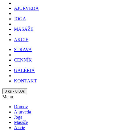
AJURVEDA
JOGA
MASÁŽE
AKCIE
STRAVA
CENNÍK
GALÉRIA
KONTAKT
0 ks - 0.00€
Menu
Domov
Ajurveda
Joga
Masáže
Akcie