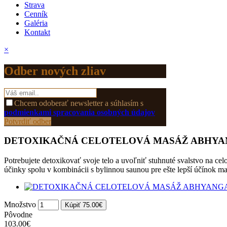
Strava
Cenník
Galéria
Kontakt
×
Odber nových zliav
Chcem odoberať newsletter a súhlasím s
podmienkami spracovania osobných údajov
Potvrdiť odber
DETOXIKAČNÁ CELOTELOVÁ MASÁŽ ABHYAN
Potrebujete detoxikovať svoje telo a uvoľniť stuhnuté svalstvo na c
účinky spolu v kombinácii s bylinnou saunou pre ešte lepší účínok ma
Množstvo
Kúpiť 75.00€
Pôvodne
103.00€