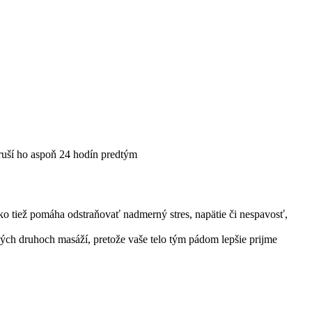
ezruší ho aspoň 24 hodín predtým
ko tiež pomáha odstraňovať nadmerný stres, napätie či nespavosť,
tkých druhoch masáží, pretože vaše telo tým pádom lepšie prijme