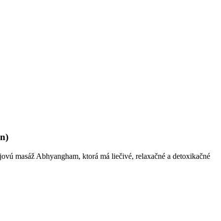
n)
lejovú masáž Abhyangham, ktorá má liečivé, relaxačné a detoxikačné