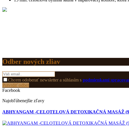
Odber nových zliav
Chcem odoberať newsletter a súhlasím s
podmienkami spracovan
Potvrdiť odber
Facebook
Najobľúbenejšie zľavy
ABHYANGAM -CELOTELOVÁ DETOXIKAČNÁ MASÁŽ (90