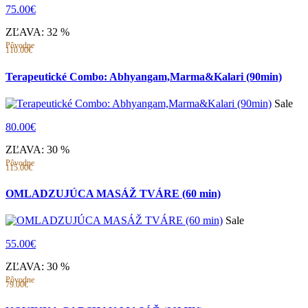
75.00€
ZĽAVA: 32 %
Pôvodne
110.00€
Terapeutické Combo: Abhyangam,Marma&Kalari (90min)
Sale
80.00€
ZĽAVA: 30 %
Pôvodne
115.00€
OMLADZUJÚCA MASÁŽ TVÁRE (60 min)
Sale
55.00€
ZĽAVA: 30 %
Pôvodne
79.00€