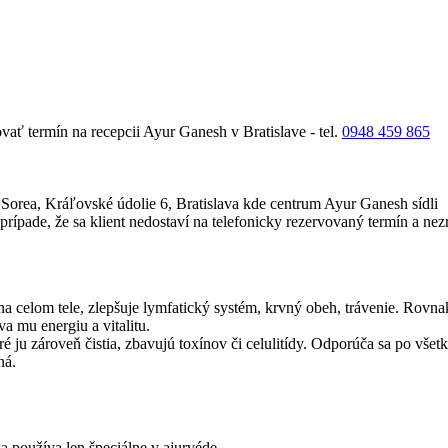
vať termín na recepcii Ayur Ganesh v Bratislave - tel.
0948 459 865
la Sorea, Kráľovské údolie 6, Bratislava kde centrum Ayur Ganesh sídli
v prípade, že sa klient nedostaví na telefonicky rezervovaný termín a n
na celom tele, zlepšuje lymfatický systém, krvný obeh, trávenie. Rovna
a mu energiu a vitalitu.
é ju zároveň čistia, zbavujú toxínov či celulitídy. Odporúča sa po vše
ná.
a používa len špeciálne v ajurvéde