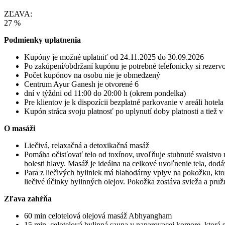
ZĽAVA:
27 %
Podmienky uplatnenia
Kupóny je možné uplatniť od 24.11.2025 do 30.09.2026
Po zakúpení/obdržaní kupónu je potrebné telefonicky si rezervo
Počet kupónov na osobu nie je obmedzený
Centrum Ayur Ganesh je otvorené 6
dní v týždni od 11:00 do 20:00 h (okrem pondelka)
Pre klientov je k dispozícii bezplatné parkovanie v areáli hote
Kupón stráca svoju platnosť po uplynutí doby platnosti a tiež 
O masáži
Liečivá, relaxačná a detoxikačná masáž
Pomáha očisťovať telo od toxínov, uvoľňuje stuhnuté svalstvo 
bolesti hlavy. Masáž je ideálna na celkové uvoľnenie tela, dodáv
Para z liečivých byliniek má blahodárny vplyv na pokožku, ktor
liečivé účinky bylinných olejov. Pokožka zostáva svieža a pruž
Zľava zahŕňa
60 min celotelová olejová masáž Abhyangham
15 min. celotelová bylinná sauna v naparovacej komore, ktorá s